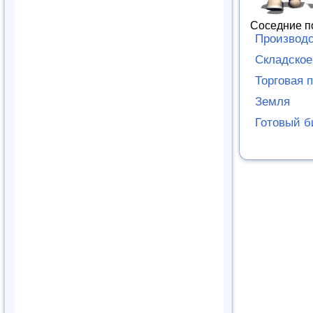
Соседние п
Производ
Складско
Торговая 
Земля
Готовый б