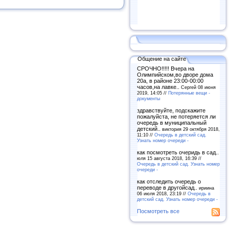
Общение на сайте
СРОЧНО!!!!! Вчера на
Олимпийском,во дворе дома
20а, в районе 23:00-00:00
часов,на лавке..
Сергей 08 июня
2019, 14:05 //
Потерянные вещи -
документы
здравствуйте, подскажите
пожалуйста, не потеряется ли
очередь в муниципальный
детский..
виктория 29 октября 2018,
11:10 //
Очередь в детский сад.
Узнать номер очереди -
как посмотреть очеридь в сад..
юля 15 августа 2018, 16:39 //
Очередь в детский сад. Узнать номер
очереди -
как отследить очередь о
переводе в другойсад..
ириина
06 июля 2018, 23:19 //
Очередь в
детский сад. Узнать номер очереди -
Посмотреть все