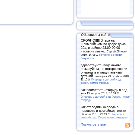
Общение на сайте
СРОЧНО!!!!! Вчера на
Олимпийском,во дворе дома
20а, в районе 23:00-00:00
часов,на лавке..
Сергей 08 июня
2019, 14:05 //
Потерянные вещи -
документы
здравствуйте, подскажите
пожалуйста, не потеряется ли
очередь в муниципальный
детский..
виктория 29 октября 2018,
11:10 //
Очередь в детский сад.
Узнать номер очереди -
как посмотреть очеридь в сад..
юля 15 августа 2018, 16:39 //
Очередь в детский сад. Узнать номер
очереди -
как отследить очередь о
переводе в другойсад..
ириина
06 июля 2018, 23:19 //
Очередь в
детский сад. Узнать номер очереди -
Посмотреть все