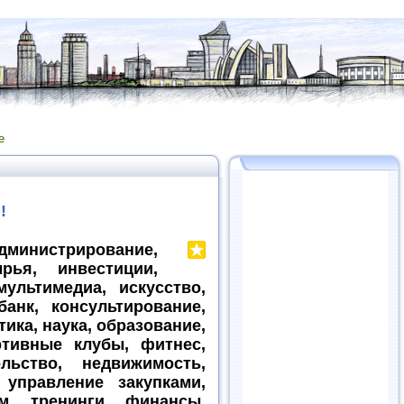
е
!
нистрирование,
рья, инвестиции,
ультимедиа, искусство,
банк, консультирование,
тика, наука, образование,
ртивные клубы, фитнес,
льство, недвижимость,
 управление закупками,
м, тренинги, финансы,