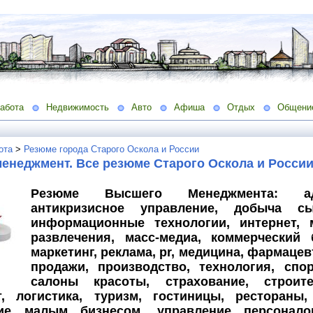
абота
Недвижимость
Авто
Афиша
Отдых
Общени
ота
>
Резюме города Старого Оскола и России
енеджмент. Все резюме Старого Оскола и России
Резюме Высшего Менеджмента: адми
антикризисное управление, добыча cы
информационные технологии, интернет, м
развлечения, масс-медиа, коммерческий 
маркетинг, реклама, pr, медицина, фармацев
продажи, производство, технология, спо
салоны красоты, страхование, строите
т, логистика, туризм, гостиницы, рестораны,
ние малым бизнесом, управление персонало