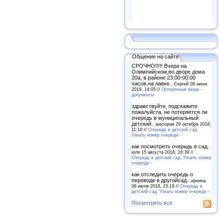
Общение на сайте
СРОЧНО!!!!! Вчера на
Олимпийском,во дворе дома
20а, в районе 23:00-00:00
часов,на лавке..
Сергей 08 июня
2019, 14:05 //
Потерянные вещи -
документы
здравствуйте, подскажите
пожалуйста, не потеряется ли
очередь в муниципальный
детский..
виктория 29 октября 2018,
11:10 //
Очередь в детский сад.
Узнать номер очереди -
как посмотреть очеридь в сад..
юля 15 августа 2018, 16:39 //
Очередь в детский сад. Узнать номер
очереди -
как отследить очередь о
переводе в другойсад..
ириина
06 июля 2018, 23:19 //
Очередь в
детский сад. Узнать номер очереди -
Посмотреть все