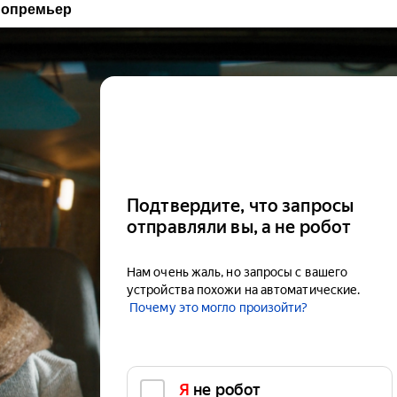
нопремьер