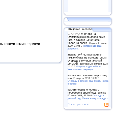
Общение на сайте
СРОЧНО!!!!! Вчера на
Олимпийском,во дворе дома
20а, в районе 23:00-00:00
часов,на лавке..
Сергей 08 июня
сь своими комментариями.
...
2019, 14:05 //
Потерянные вещи -
документы
здравствуйте, подскажите
пожалуйста, не потеряется ли
очередь в муниципальный
детский..
виктория 29 октября 2018,
11:10 //
Очередь в детский сад.
Узнать номер очереди -
как посмотреть очеридь в сад..
юля 15 августа 2018, 16:39 //
Очередь в детский сад. Узнать номер
очереди -
как отследить очередь о
переводе в другойсад..
ириина
06 июля 2018, 23:19 //
Очередь в
детский сад. Узнать номер очереди -
Посмотреть все