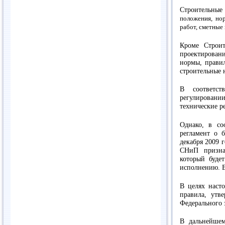
Строительны
положения,
но
работ,
сметные 
Кроме Строи
проектирован
нормы, правил
строительные 
В соответс
регулирова
технические р
Однако, в со
регламент о 
декабря 2009 г
СНиП признаю
который буде
исполнению. В 
В целях наст
правила, утв
Федерального 
В дальнейше