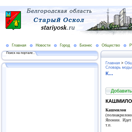
Главная
Новости
Город
Бизнес
Общество
Р
Поиск на портале...
Главная
>
Общ
Словарь моды
К...
Добавить
КАШМИЛО
Кашмило
(полиакрило
Японии. Идет 
т.п.