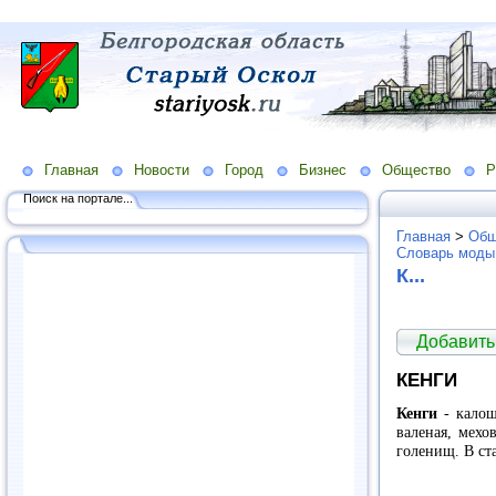
Главная
Новости
Город
Бизнес
Общество
Р
Поиск на портале...
Главная
>
Общ
Словарь моды
К...
Добавить
КЕНГИ
Кенги
- калош
валеная, мехо
голенищ. В ст