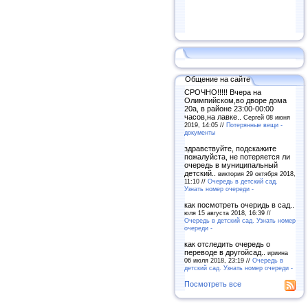
Общение на сайте
СРОЧНО!!!!! Вчера на
Олимпийском,во дворе дома
20а, в районе 23:00-00:00
часов,на лавке..
Сергей 08 июня
2019, 14:05 //
Потерянные вещи -
документы
здравствуйте, подскажите
пожалуйста, не потеряется ли
очередь в муниципальный
детский..
виктория 29 октября 2018,
11:10 //
Очередь в детский сад.
Узнать номер очереди -
как посмотреть очеридь в сад..
юля 15 августа 2018, 16:39 //
Очередь в детский сад. Узнать номер
очереди -
как отследить очередь о
переводе в другойсад..
ириина
06 июля 2018, 23:19 //
Очередь в
детский сад. Узнать номер очереди -
Посмотреть все