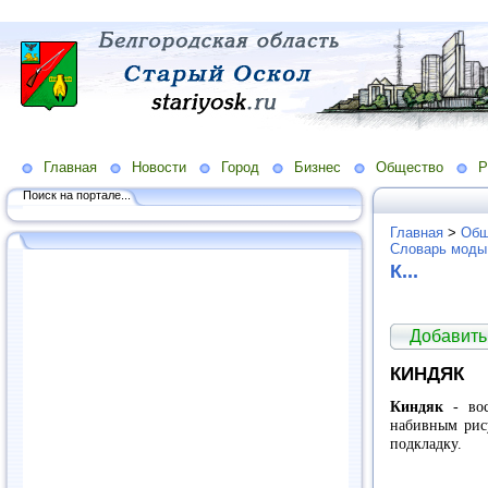
Главная
Новости
Город
Бизнес
Общество
Р
Поиск на портале...
Главная
>
Общ
Словарь моды
К...
Добавить
КИНДЯК
Киндяк
- вос
набивным рису
подкладку.