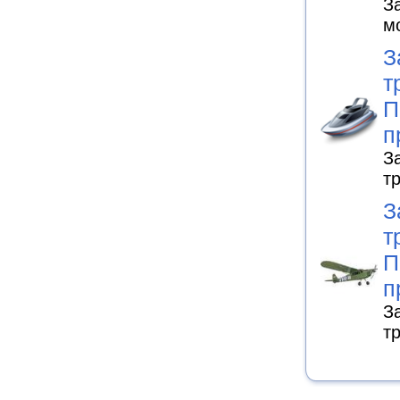
З
м
З
т
П
п
З
т
З
т
П
п
З
т