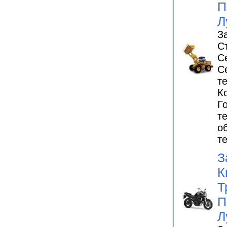
П
Л
З
С
С
С
т
К
Г
т
о
т
З
К
Т
П
Л