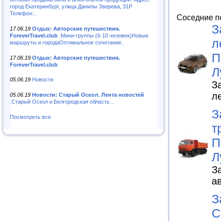
город Екатеринбург, улица Данилы Зверева, 31Р
Телефон:..
Соседние п
З
17.06.19
Отдых: Авторские путешествия.
ForeverTravel.club
.Мини-группы (6-10 человек)Новые
л
маршруты и городаОптимальное сочетание..
П
17.06.19
Отдых: Авторские путешествия.
ForeverTravel.club
Л
05.06.19
Новости
З
л
05.06.19
Новости: Старый Оскол. Лента новостей
.Старый Оскол и Белгородская область...
З
Посмотреть все
т
П
Л
З
а
З
С