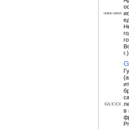
о
и
е
Н
г
г
B
г.)
G
Г
(
и
б
с
л
в
ф
P