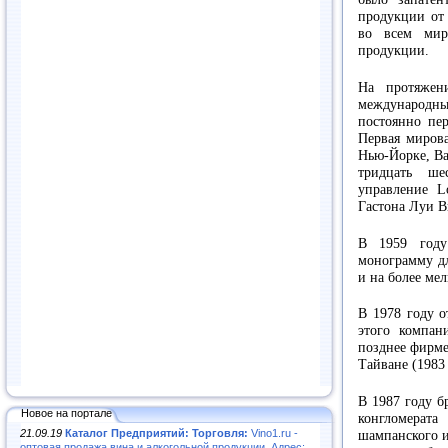
продукции от 
во всем мир
продукции.
На протяжен
международны
постоянно пер
Первая мирова
Нью-Йорке, Ва
тридцать ше
управление L
Гастона Луи Ви
В 1959 году
монограмму дл
и на более мел
В 1978 году о
этого компан
позднее фирме
Тайване (1983 
В 1987 году б
Новое на портале
конгломерат
21.09.19
Каталог Предприятий: Торговля:
Vino1.ru -
шампанского и
оптовая продажа вина и алкогольной продукции. Адрес: