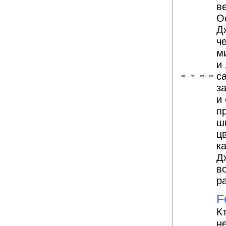
в
О
Д
ч
м
и
с
з
и
п
ш
ц
к
Д
в
р
F
К
н