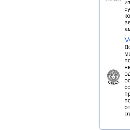
и
с
к
в
а
V
В
м
п
н
о
о
с
п
п
о
г