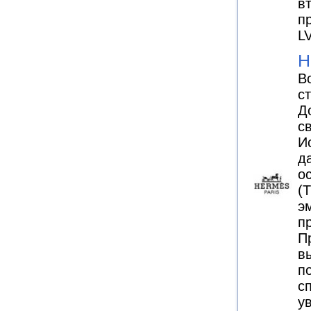
в
п
L
H
В
с
Д
с
И
д
о
(
э
п
П
в
п
с
у