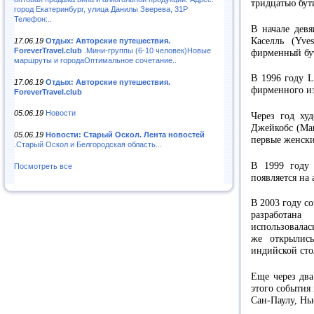
тридцатью бут
город Екатеринбург, улица Данилы Зверева, 31Р
Телефон:..
В начале дев
Каселль (Yve
17.06.19
Отдых: Авторские путешествия.
ForeverTravel.club
.Мини-группы (6-10 человек)Новые
фирменный бут
маршруты и городаОптимальное сочетание..
В 1996 году L
17.06.19
Отдых: Авторские путешествия.
фирменного и
ForeverTravel.club
05.06.19
Новости
Через год ху
Джейкобс (Mar
05.06.19
Новости: Старый Оскол. Лента новостей
первые женские
.Старый Оскол и Белгородская область...
В 1999 году 
Посмотреть все
появляется на
В 2003 году с
разработана
использовалас
же открылис
индийской ст
Еще через два
этого события
Сан-Паулу, Нь