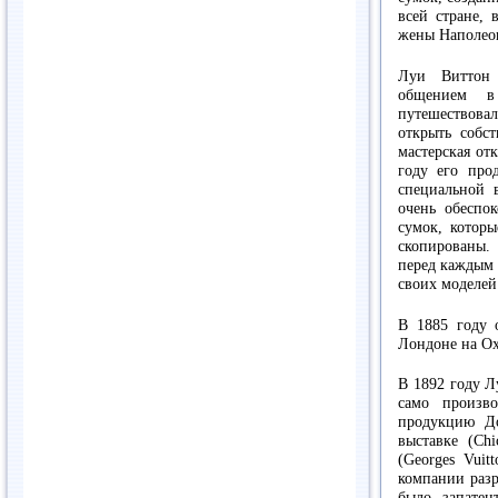
всей стране, 
жены Наполеон
Луи Виттон 
общением в
путешествова
открыть собст
мастерская от
году его про
специальной 
очень обеспо
сумок, котор
скопированы. 
перед каждым 
своих моделей
В 1885 году 
Лондоне на Oxf
В 1892 году Л
само произв
продукцию До
выставке (Ch
(Georges Vuit
компании разр
было запатен