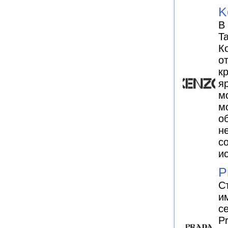
K
В
T
К
о
к
я
м
м
о
н
с
и
P
С
и
с
P