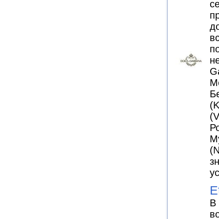
с
п
д
в
п
н
G
М
Б
(
(
Ро
М
(N
з
у
E
В
в