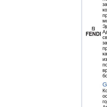
з
к
п
м
Э
А
с
з
п
к
и
п
в
б
G
К
о
г
А