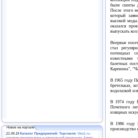
были сшиты д
После этого м
который заяв
высокой моды.
оказался про
выпускать колл
Впервые посет
стал регуля
потенциал с
известными 
балетных пос
Каренина”, “Ч
В 1965 году П
бретельках, к
водолазкой ил
В 1974 году П
Почетного ле
изящных иску
В 1986 году П
Новое на портале
производство 
21.09.19
Каталог Предприятий: Торговля:
Vino1.ru -
оптовая продажа вина и алкогольной продукции. Адрес: