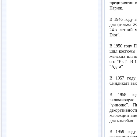
предприятии в
Париж.
В 1946 году в
для фильма Жа
24-х летний м
Dior”.
В 1950 году П
шил костюмы д
женских плать
его “Ева”. В 
“Адам”.
В 1957 году 
Синдиката выс
В 1958 год
включающую 
“унисекс”. П
декоративно
коллекции впе
для коктейля.
В 1959 году 
коллекции под