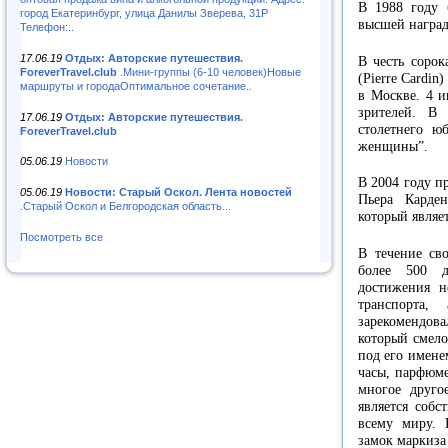
В 1988 году 
город Екатеринбург, улица Данилы Зверева, 31Р
высшей награ
Телефон:..
17.06.19
Отдых: Авторские путешествия.
В честь сорок
ForeverTravel.club
.Мини-группы (6-10 человек)Новые
(Pierre Cardi
маршруты и городаОптимальное сочетание..
в Москве. 4 и
зрителей. В
17.06.19
Отдых: Авторские путешествия.
столетнего ю
ForeverTravel.club
женщины”.
05.06.19
Новости
В 2004 году п
05.06.19
Новости: Старый Оскол. Лента новостей
Пьера Карден
.Старый Оскол и Белгородская область...
который являе
Посмотреть все
В течение сво
более 500 д
достижения н
транспорта,
зарекомендо
который смело
под его имене
часы, парфюме
многое друго
является соб
всему миру. 
замок маркиза